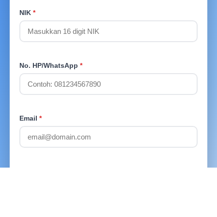
NIK
*
No. HP/WhatsApp
*
Email
*
Password
*