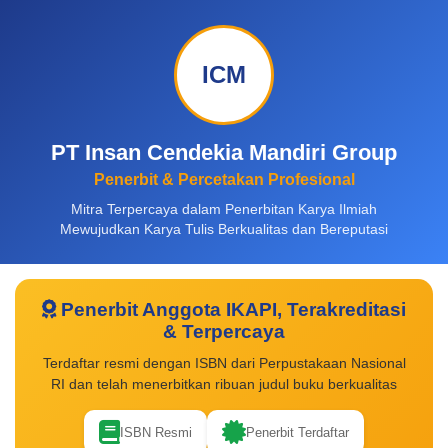
ICM
PT Insan Cendekia Mandiri Group
Penerbit & Percetakan Profesional
Mitra Terpercaya dalam Penerbitan Karya Ilmiah
Mewujudkan Karya Tulis Berkualitas dan Bereputasi
Penerbit Anggota IKAPI, Terakreditasi
& Terpercaya
Terdaftar resmi dengan ISBN dari Perpustakaan Nasional
RI dan telah menerbitkan ribuan judul buku berkualitas
ISBN Resmi
Penerbit Terdaftar