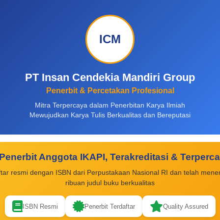
ICM
PT Insan Cendekia Mandiri Group
Penerbit & Percetakan Profesional
Mitra Terpercaya dalam Penerbitan Karya Ilmiah
Mewujudkan Karya Tulis Berkualitas dan Bereputasi
Penerbit Anggota IKAPI, Terakreditasi & Terperc
ftar resmi dengan ISBN dari Perpustakaan Nasional RI dan telah mener
ribuan judul buku berkualitas
ISBN Resmi
Penerbit Terdaftar
Quality Assured