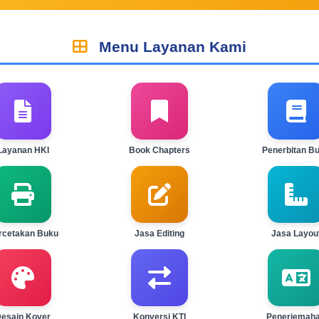
Menu Layanan Kami
Layanan HKI
Book Chapters
Penerbitan B
rcetakan Buku
Jasa Editing
Jasa Layou
esain Kover
Konversi KTI
Penerjemah