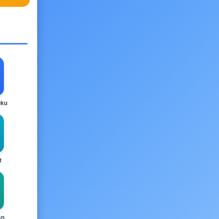
uku
t
an