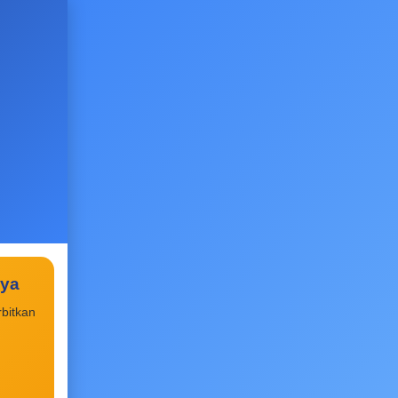
aya
bitkan