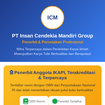
ICM
PT Insan Cendekia Mandiri Group
Penerbit & Percetakan Profesional
Mitra Terpercaya dalam Penerbitan Karya Ilmiah
Mewujudkan Karya Tulis Berkualitas dan Bereputasi
Penerbit Anggota IKAPI, Terakreditasi
& Terpercaya
Terdaftar resmi dengan ISBN dari Perpustakaan Nasional
RI dan telah menerbitkan ribuan judul buku berkualitas
ISBN Resmi
Penerbit Terdaftar