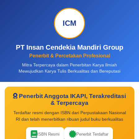
ICM
PT Insan Cendekia Mandiri Group
Penerbit & Percetakan Profesional
Mitra Terpercaya dalam Penerbitan Karya Ilmiah
Mewujudkan Karya Tulis Berkualitas dan Bereputasi
Penerbit Anggota IKAPI, Terakreditasi
& Terpercaya
Terdaftar resmi dengan ISBN dari Perpustakaan Nasional
RI dan telah menerbitkan ribuan judul buku berkualitas
ISBN Resmi
Penerbit Terdaftar