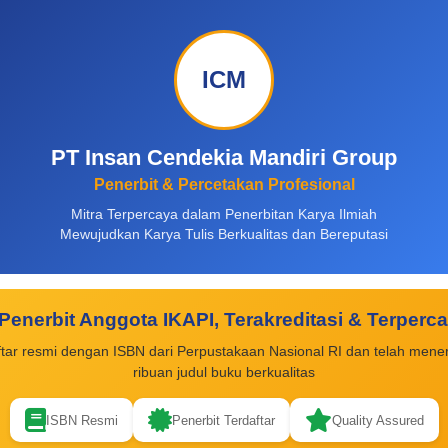
ICM
PT Insan Cendekia Mandiri Group
Penerbit & Percetakan Profesional
Mitra Terpercaya dalam Penerbitan Karya Ilmiah
Mewujudkan Karya Tulis Berkualitas dan Bereputasi
Penerbit Anggota IKAPI, Terakreditasi & Terperc
ftar resmi dengan ISBN dari Perpustakaan Nasional RI dan telah mener
ribuan judul buku berkualitas
ISBN Resmi
Penerbit Terdaftar
Quality Assured