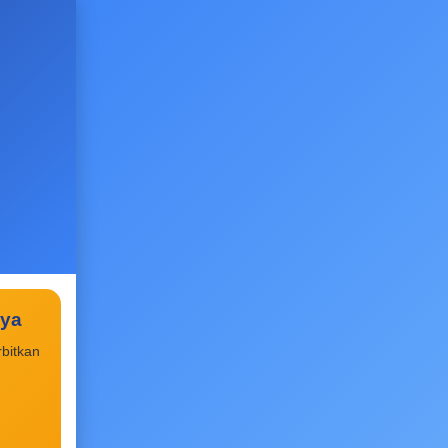
aya
bitkan