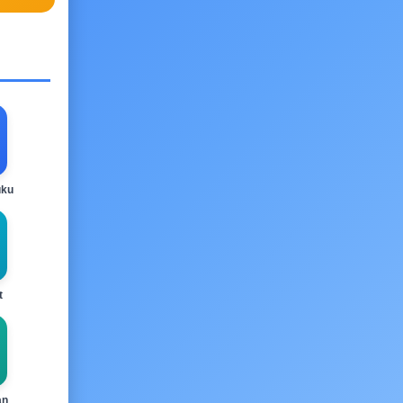
uku
t
an