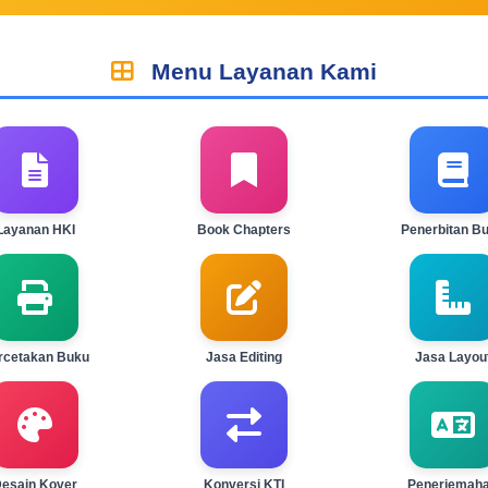
Menu Layanan Kami
Layanan HKI
Book Chapters
Penerbitan B
rcetakan Buku
Jasa Editing
Jasa Layou
esain Kover
Konversi KTI
Penerjemah