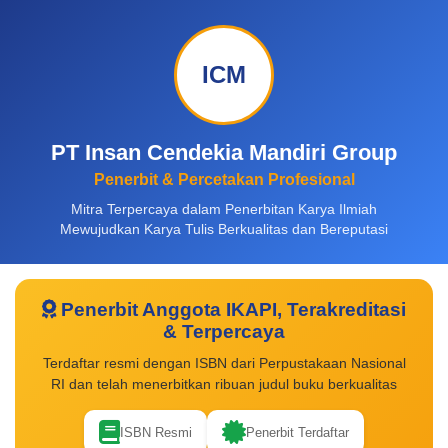
ICM
PT Insan Cendekia Mandiri Group
Penerbit & Percetakan Profesional
Mitra Terpercaya dalam Penerbitan Karya Ilmiah
Mewujudkan Karya Tulis Berkualitas dan Bereputasi
Penerbit Anggota IKAPI, Terakreditasi
& Terpercaya
Terdaftar resmi dengan ISBN dari Perpustakaan Nasional
RI dan telah menerbitkan ribuan judul buku berkualitas
ISBN Resmi
Penerbit Terdaftar