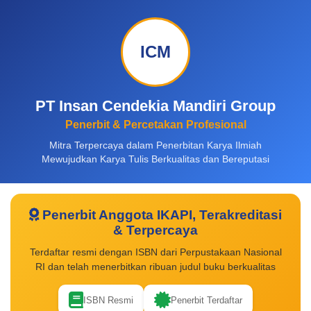
ICM
PT Insan Cendekia Mandiri Group
Penerbit & Percetakan Profesional
Mitra Terpercaya dalam Penerbitan Karya Ilmiah
Mewujudkan Karya Tulis Berkualitas dan Bereputasi
Penerbit Anggota IKAPI, Terakreditasi
& Terpercaya
Terdaftar resmi dengan ISBN dari Perpustakaan Nasional
RI dan telah menerbitkan ribuan judul buku berkualitas
ISBN Resmi
Penerbit Terdaftar