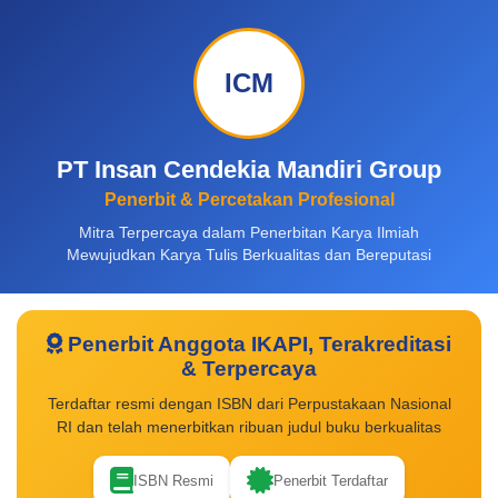
ICM
PT Insan Cendekia Mandiri Group
Penerbit & Percetakan Profesional
Mitra Terpercaya dalam Penerbitan Karya Ilmiah
Mewujudkan Karya Tulis Berkualitas dan Bereputasi
Penerbit Anggota IKAPI, Terakreditasi
& Terpercaya
Terdaftar resmi dengan ISBN dari Perpustakaan Nasional
RI dan telah menerbitkan ribuan judul buku berkualitas
ISBN Resmi
Penerbit Terdaftar