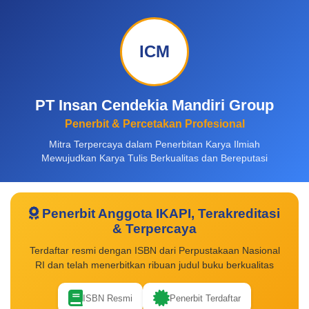
ICM
PT Insan Cendekia Mandiri Group
Penerbit & Percetakan Profesional
Mitra Terpercaya dalam Penerbitan Karya Ilmiah
Mewujudkan Karya Tulis Berkualitas dan Bereputasi
Penerbit Anggota IKAPI, Terakreditasi
& Terpercaya
Terdaftar resmi dengan ISBN dari Perpustakaan Nasional
RI dan telah menerbitkan ribuan judul buku berkualitas
ISBN Resmi
Penerbit Terdaftar