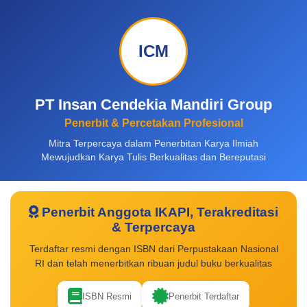
ICM
PT Insan Cendekia Mandiri Group
Penerbit & Percetakan Profesional
Mitra Terpercaya dalam Penerbitan Karya Ilmiah
Mewujudkan Karya Tulis Berkualitas dan Bereputasi
Penerbit Anggota IKAPI, Terakreditasi
& Terpercaya
Terdaftar resmi dengan ISBN dari Perpustakaan Nasional
RI dan telah menerbitkan ribuan judul buku berkualitas
ISBN Resmi
Penerbit Terdaftar