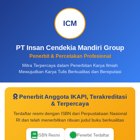
ICM
PT Insan Cendekia Mandiri Group
Penerbit & Percetakan Profesional
Mitra Terpercaya dalam Penerbitan Karya Ilmiah
Mewujudkan Karya Tulis Berkualitas dan Bereputasi
Penerbit Anggota IKAPI, Terakreditasi
& Terpercaya
Terdaftar resmi dengan ISBN dari Perpustakaan Nasional
RI dan telah menerbitkan ribuan judul buku berkualitas
ISBN Resmi
Penerbit Terdaftar