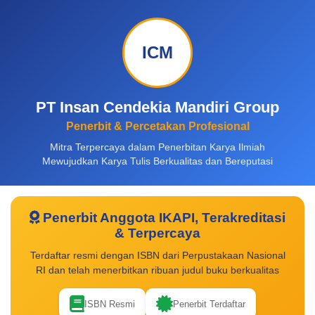
ICM
PT Insan Cendekia Mandiri Group
Penerbit & Percetakan Profesional
Mitra Terpercaya dalam Penerbitan Karya Ilmiah
Mewujudkan Karya Tulis Berkualitas dan Bereputasi
Penerbit Anggota IKAPI, Terakreditasi
& Terpercaya
Terdaftar resmi dengan ISBN dari Perpustakaan Nasional
RI dan telah menerbitkan ribuan judul buku berkualitas
ISBN Resmi
Penerbit Terdaftar