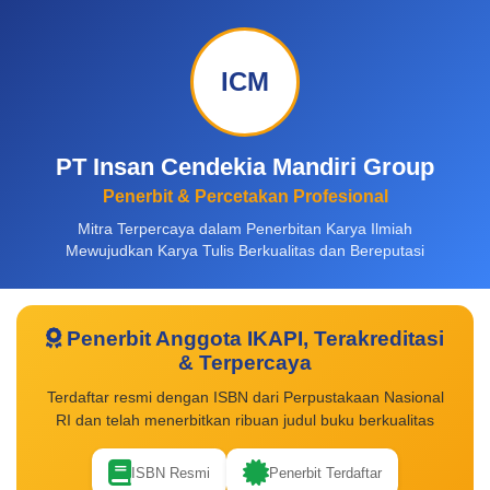
ICM
PT Insan Cendekia Mandiri Group
Penerbit & Percetakan Profesional
Mitra Terpercaya dalam Penerbitan Karya Ilmiah
Mewujudkan Karya Tulis Berkualitas dan Bereputasi
Penerbit Anggota IKAPI, Terakreditasi
& Terpercaya
Terdaftar resmi dengan ISBN dari Perpustakaan Nasional
RI dan telah menerbitkan ribuan judul buku berkualitas
ISBN Resmi
Penerbit Terdaftar