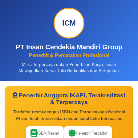
ICM
PT Insan Cendekia Mandiri Group
Penerbit & Percetakan Profesional
Mitra Terpercaya dalam Penerbitan Karya Ilmiah
Mewujudkan Karya Tulis Berkualitas dan Bereputasi
Penerbit Anggota IKAPI, Terakreditasi
& Terpercaya
Terdaftar resmi dengan ISBN dari Perpustakaan Nasional
RI dan telah menerbitkan ribuan judul buku berkualitas
ISBN Resmi
Penerbit Terdaftar