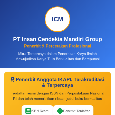
ICM
PT Insan Cendekia Mandiri Group
Penerbit & Percetakan Profesional
Mitra Terpercaya dalam Penerbitan Karya Ilmiah
Mewujudkan Karya Tulis Berkualitas dan Bereputasi
Penerbit Anggota IKAPI, Terakreditasi
& Terpercaya
Terdaftar resmi dengan ISBN dari Perpustakaan Nasional
RI dan telah menerbitkan ribuan judul buku berkualitas
ISBN Resmi
Penerbit Terdaftar