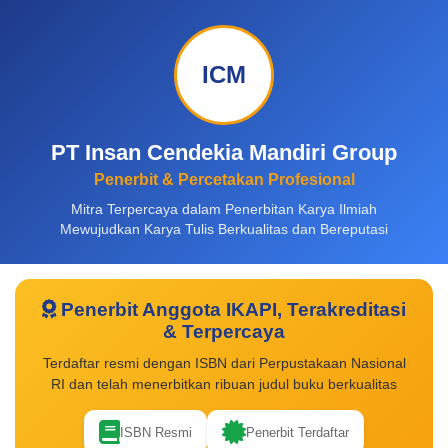
ICM
PT Insan Cendekia Mandiri Group
Penerbit & Percetakan Profesional
Mitra Terpercaya dalam Penerbitan Karya Ilmiah
Mewujudkan Karya Tulis Berkualitas dan Bereputasi
Penerbit Anggota IKAPI, Terakreditasi
& Terpercaya
Terdaftar resmi dengan ISBN dari Perpustakaan Nasional
RI dan telah menerbitkan ribuan judul buku berkualitas
ISBN Resmi
Penerbit Terdaftar