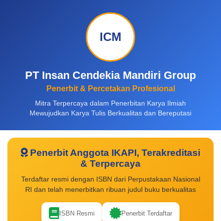
ICM
PT Insan Cendekia Mandiri Group
Penerbit & Percetakan Profesional
Mitra Terpercaya dalam Penerbitan Karya Ilmiah
Mewujudkan Karya Tulis Berkualitas dan Bereputasi
Penerbit Anggota IKAPI, Terakreditasi
& Terpercaya
Terdaftar resmi dengan ISBN dari Perpustakaan Nasional
RI dan telah menerbitkan ribuan judul buku berkualitas
ISBN Resmi
Penerbit Terdaftar