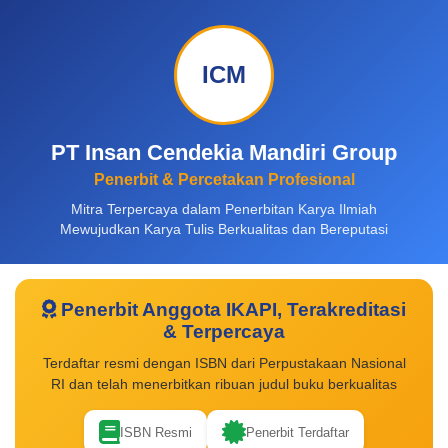
ICM
PT Insan Cendekia Mandiri Group
Penerbit & Percetakan Profesional
Mitra Terpercaya dalam Penerbitan Karya Ilmiah
Mewujudkan Karya Tulis Berkualitas dan Bereputasi
Penerbit Anggota IKAPI, Terakreditasi
& Terpercaya
Terdaftar resmi dengan ISBN dari Perpustakaan Nasional
RI dan telah menerbitkan ribuan judul buku berkualitas
ISBN Resmi
Penerbit Terdaftar