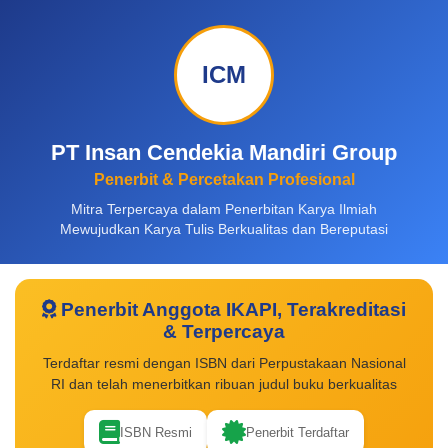
ICM
PT Insan Cendekia Mandiri Group
Penerbit & Percetakan Profesional
Mitra Terpercaya dalam Penerbitan Karya Ilmiah
Mewujudkan Karya Tulis Berkualitas dan Bereputasi
Penerbit Anggota IKAPI, Terakreditasi
& Terpercaya
Terdaftar resmi dengan ISBN dari Perpustakaan Nasional
RI dan telah menerbitkan ribuan judul buku berkualitas
ISBN Resmi
Penerbit Terdaftar