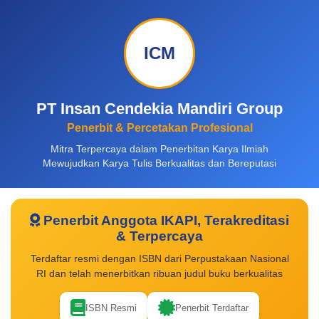
ICM
PT Insan Cendekia Mandiri Group
Penerbit & Percetakan Profesional
Mitra Terpercaya dalam Penerbitan Karya Ilmiah
Mewujudkan Karya Tulis Berkualitas dan Bereputasi
Penerbit Anggota IKAPI, Terakreditasi
& Terpercaya
Terdaftar resmi dengan ISBN dari Perpustakaan Nasional
RI dan telah menerbitkan ribuan judul buku berkualitas
ISBN Resmi
Penerbit Terdaftar