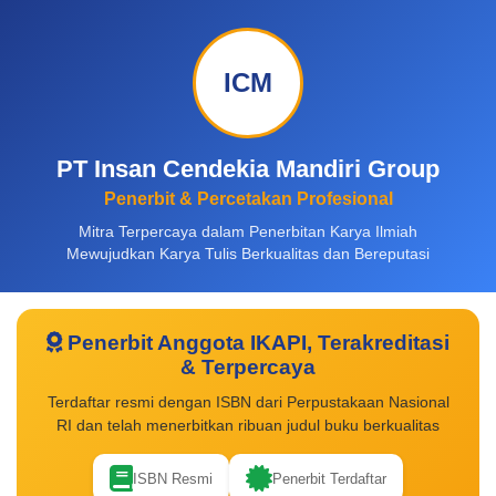
ICM
PT Insan Cendekia Mandiri Group
Penerbit & Percetakan Profesional
Mitra Terpercaya dalam Penerbitan Karya Ilmiah
Mewujudkan Karya Tulis Berkualitas dan Bereputasi
Penerbit Anggota IKAPI, Terakreditasi
& Terpercaya
Terdaftar resmi dengan ISBN dari Perpustakaan Nasional
RI dan telah menerbitkan ribuan judul buku berkualitas
ISBN Resmi
Penerbit Terdaftar