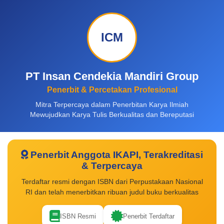
ICM
PT Insan Cendekia Mandiri Group
Penerbit & Percetakan Profesional
Mitra Terpercaya dalam Penerbitan Karya Ilmiah
Mewujudkan Karya Tulis Berkualitas dan Bereputasi
Penerbit Anggota IKAPI, Terakreditasi
& Terpercaya
Terdaftar resmi dengan ISBN dari Perpustakaan Nasional
RI dan telah menerbitkan ribuan judul buku berkualitas
ISBN Resmi
Penerbit Terdaftar