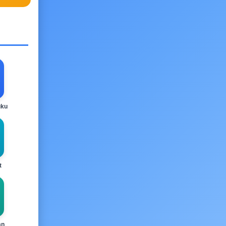
uku
t
an