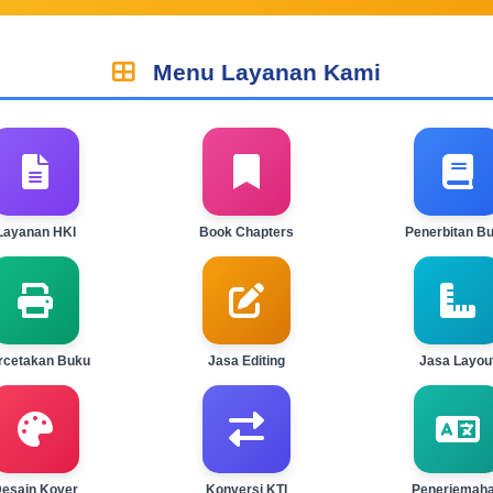
Menu Layanan Kami
Layanan HKI
Book Chapters
Penerbitan B
rcetakan Buku
Jasa Editing
Jasa Layou
esain Kover
Konversi KTI
Penerjemah