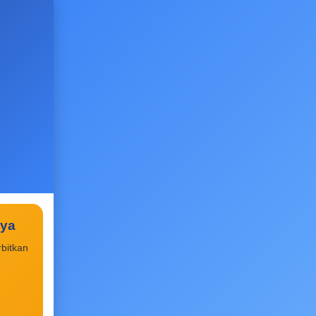
aya
bitkan