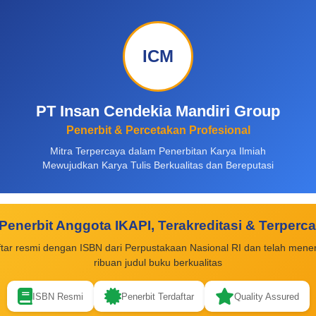
ICM
PT Insan Cendekia Mandiri Group
Penerbit & Percetakan Profesional
Mitra Terpercaya dalam Penerbitan Karya Ilmiah
Mewujudkan Karya Tulis Berkualitas dan Bereputasi
Penerbit Anggota IKAPI, Terakreditasi & Terperc
ftar resmi dengan ISBN dari Perpustakaan Nasional RI dan telah mener
ribuan judul buku berkualitas
ISBN Resmi
Penerbit Terdaftar
Quality Assured