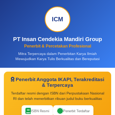
ICM
PT Insan Cendekia Mandiri Group
Penerbit & Percetakan Profesional
Mitra Terpercaya dalam Penerbitan Karya Ilmiah
Mewujudkan Karya Tulis Berkualitas dan Bereputasi
Penerbit Anggota IKAPI, Terakreditasi
& Terpercaya
Terdaftar resmi dengan ISBN dari Perpustakaan Nasional
RI dan telah menerbitkan ribuan judul buku berkualitas
ISBN Resmi
Penerbit Terdaftar