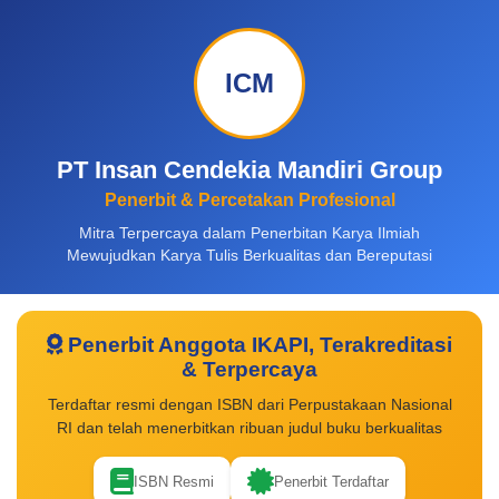
ICM
PT Insan Cendekia Mandiri Group
Penerbit & Percetakan Profesional
Mitra Terpercaya dalam Penerbitan Karya Ilmiah
Mewujudkan Karya Tulis Berkualitas dan Bereputasi
Penerbit Anggota IKAPI, Terakreditasi
& Terpercaya
Terdaftar resmi dengan ISBN dari Perpustakaan Nasional
RI dan telah menerbitkan ribuan judul buku berkualitas
ISBN Resmi
Penerbit Terdaftar