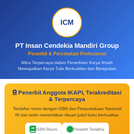
ICM
PT Insan Cendekia Mandiri Group
Penerbit & Percetakan Profesional
Mitra Terpercaya dalam Penerbitan Karya Ilmiah
Mewujudkan Karya Tulis Berkualitas dan Bereputasi
Penerbit Anggota IKAPI, Terakreditasi
& Terpercaya
Terdaftar resmi dengan ISBN dari Perpustakaan Nasional
RI dan telah menerbitkan ribuan judul buku berkualitas
ISBN Resmi
Penerbit Terdaftar